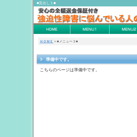
■見出し１■
ＨＯＭＥ
> ■メニュー３■
準備中です。
こちらのページは準備中です。