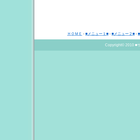
ＨＯＭＥ
-
■メニュー１■
-
■メニュー２■
-
Copyright© 2010
■